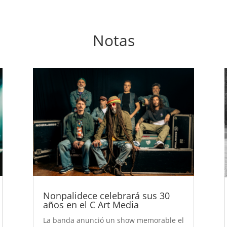
Notas
Nonpalidece celebrará sus 30
años en el C Art Media
La banda anunció un show memorable el