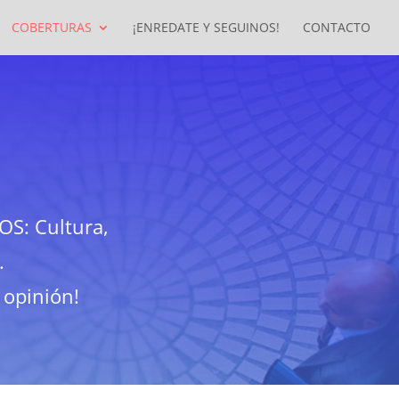
COBERTURAS
¡ENREDATE Y SEGUINOS!
CONTACTO
DOS:
Cultura,
.
 opinión!