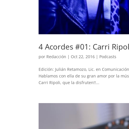
4 Acordes #01: Carri Ripol
por
Redacción
|
Oct 22, 2016
|
Podcasts
Edición: Julián Retamozo, Lic. en Comunicación 
Hablamos con ella de su gran amor por la músic
Carri Ripoli, que la disfruten!!...