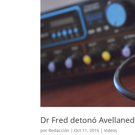
Dr Fred detonó Avellane
por
Redacción
|
Oct 11, 2016
|
Videos