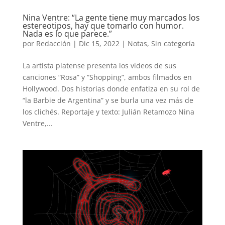
Nina Ventre: “La gente tiene muy marcados los
estereotipos, hay que tomarlo con humor.
Nada es lo que parece.”
por
Redacción
|
Dic 15, 2022
|
Notas
,
Sin categoría
La artista platense presenta los videos de sus
canciones “Rosa” y “Shopping”, ambos filmados en
Hollywood. Dos historias donde enfatiza en su rol de
“la Barbie de Argentina” y se burla una vez más de
los clichés. Reportaje y texto: Julián Retamozo Nina
Ventre,...