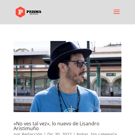
«No ves tal vez», lo nuevo de Lisandro
Aristimuño
por
Redacción
|
Dic 30, 2022
|
Notas
,
Sin categoría