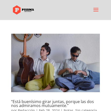
“Está buenísimo girar juntas, porque las dos
nos admiramos mutuamente.”
por
Redacción
|
Feb 28, 2024
|
Notas
,
Sin categoría