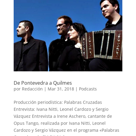
De Pontevedra a Quilmes
por
Redacción
|
Mar 31, 2018
|
Podcasts
Producción periodística: Palabras Cruzadas
Entrevista: Ivana Nitti, Leonel Cardozo y Sergio
Vázquez Entrevista a Irene Aschero, cantante de
Opus Tango, realizada por Ivana Nitti, Leonel
Cardozo y Sergio Vázquez en el programa «Palabras