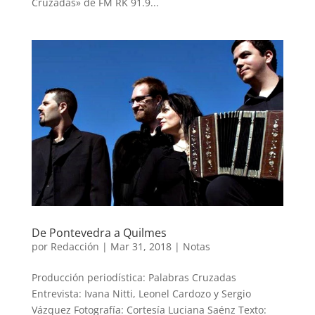
Cruzadas» de FM RK 91.9...
De Pontevedra a Quilmes
por
Redacción
|
Mar 31, 2018
|
Notas
Producción periodística: Palabras Cruzadas
Entrevista: Ivana Nitti, Leonel Cardozo y Sergio
Vázquez Fotografía: Cortesía Luciana Saénz Texto: