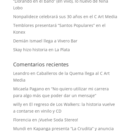
“Llorando en el baño” (en vivo), lo nuevo de Niña
Lobo
Nonpalidece celebrará sus 30 años en el C Art Media
Temblores presentará “Santos Populares” en el
Konex
Demián Ismael llega a Vivero Bar
Skay hizo historia en La Plata
Comentarios recientes
Leandro
en
Caballeros de la Quema llega al C Art
Media
Micaela Pagano
en
“No quiero utilizar mi carrera
para algo más que poder dar un mensaje”
willy
en
El regreso de Los Walkers: la historia vuelve
a contarse en vinilo y CD
Florencia
en
¡Vuelve Soda Stereo!
Mundi
en
Kapanga presenta “La Crudita” y anuncia