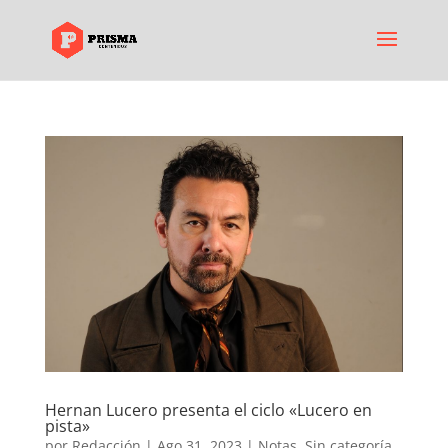
Hernan Lucero presenta el ciclo «Lucero en
pista»
por
Redacción
|
Ago 31, 2023
|
Notas
,
Sin categoría