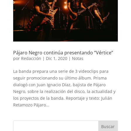
Pájaro Negro continúa presentando “Vértice”
por
Redacción
|
Dic 1, 2020
|
Notas
La banda prepara una serie de 3 videoclips para
seguir promocionando su último álbum. Prisma
dialogó con Juan Ignacio Díaz, bajista de Pájaro
Negro, sobre la realización del disco, la actualidad y
los proyectos de la banda. Reportaje y texto: Julián
Retamozo Pájaro...