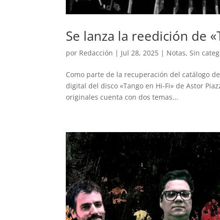
Se lanza la reedición de «
por
Redacción
|
Jul 28, 2025
|
Notas
,
Sin categ
Como parte de la recuperación del catálogo de 
digital del disco «Tango en Hi-Fi» de Astor Piaz
originales cuenta con dos temas...