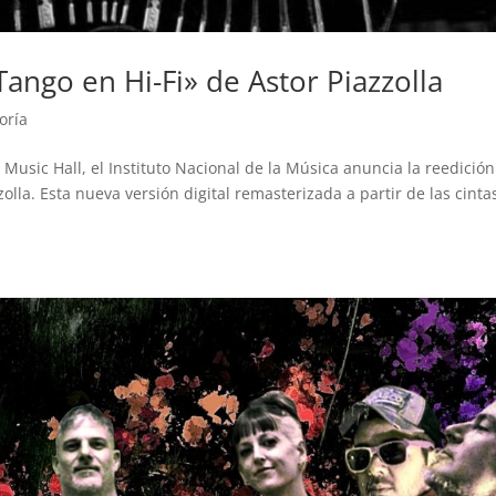
Tango en Hi-Fi» de Astor Piazzolla
oría
Music Hall, el Instituto Nacional de la Música anuncia la reedición
zolla. Esta nueva versión digital remasterizada a partir de las cinta