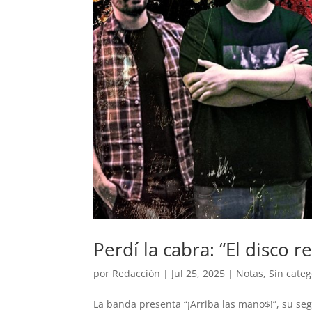
Perdí la cabra: “El disco 
por
Redacción
|
Jul 25, 2025
|
Notas
,
Sin categ
La banda presenta “¡Arriba las mano$!”, su se