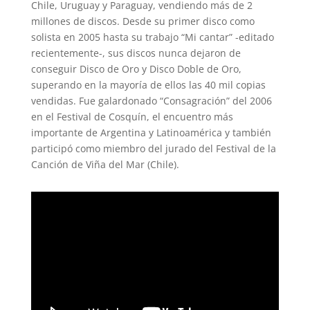
Chile, Uruguay y Paraguay, vendiendo más de 2
millones de discos. Desde su primer disco como
solista en 2005 hasta su trabajo “Mi cantar” -editado
recientemente-, sus discos nunca dejaron de
conseguir Disco de Oro y Disco Doble de Oro,
superando en la mayoría de ellos las 40 mil copias
vendidas. Fue galardonado “Consagración” del 2006
en el Festival de Cosquín, el encuentro más
importante de Argentina y Latinoamérica y también
participó como miembro del jurado del Festival de la
Canción de Viña del Mar (Chile).