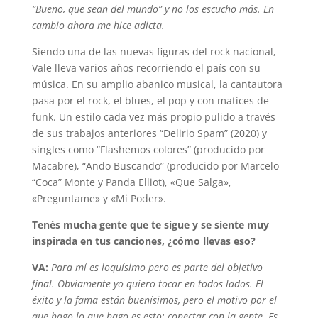
“Bueno, que sean del mundo” y no los escucho más. En
cambio ahora me hice adicta.
Siendo una de las nuevas figuras del rock nacional,
Vale lleva varios años recorriendo el país con su
música. En su amplio abanico musical, la cantautora
pasa por el rock, el blues, el pop y con matices de
funk. Un estilo cada vez más propio pulido a través
de sus trabajos anteriores “Delirio Spam” (2020) y
singles como “Flashemos colores” (producido por
Macabre), “Ando Buscando” (producido por Marcelo
“Coca” Monte y Panda Elliot), «Que Salga»,
«Preguntame» y «Mi Poder».
Tenés mucha gente que te sigue y se siente muy
inspirada en tus canciones, ¿cómo llevas eso?
VA:
Para mí es loquísimo pero es parte del objetivo
final. Obviamente yo quiero tocar en todos lados. El
éxito y la fama están buenísimos, pero el motivo por el
que hago lo que hago es esto: conectar con la gente. Es